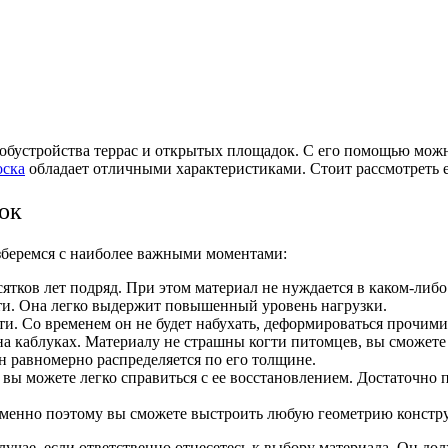
я обустройства террас и открытых площадок. С его помощью можн
оска
обладает отличными характеристиками. Стоит рассмотреть 
ок
зберемся с наиболее важными моментами:
ятков лет подряд. При этом материал не нуждается в каком-либо
ти. Она легко выдержит повышенный уровень нагрузки.
. Со временем он не будет набухать, деформироваться прочими
а каблуках. Материалу не страшны когти питомцев, вы сможете 
он равномерно распределяется по его толщине.
вы можете легко справиться с ее восстановлением. Достаточно 
Именно поэтому вы сможете выстроить любую геометрию констр
учае, если ответственно отнесетесь к выбору материала. Он д