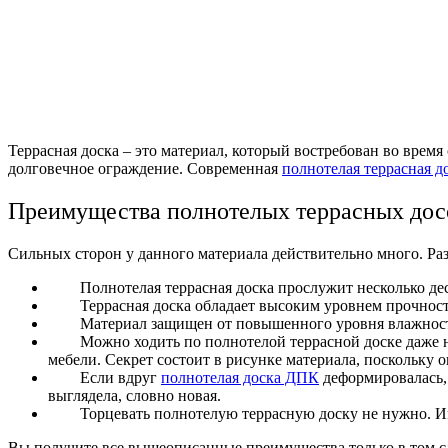
Террасная доска – это материал, который востребован во врем
долговечное ограждение. Современная
полнотелая террасная д
Преимущества полнотелых террасных дос
Сильных сторон у данного материала действительно много. Ра
Полнотелая террасная доска прослужит несколько дес
Террасная доска обладает высоким уровнем прочнос
Материал защищен от повышенного уровня влажности
Можно ходить по полнотелой террасной доске даже н
мебели. Секрет состоит в рисунке материала, поскольку 
Если вдруг
полнотелая доска ДПК
деформировалась, 
выглядела, словно новая.
Торцевать полнотелую террасную доску не нужно. 
Вы получите все вышеописанные преимущества только в том сл