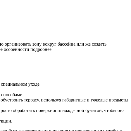
о организовать зону вокруг бассейна или же создать
ее особенности подробнее.
 специальном уходе.
 способами.
обустроить террасу, используя габаритные и тяжелые предметы
просто обработать поверхность наждачной бумагой, чтобы она
укции.
олжен быть качественным и правильно просушенным, чтобы в