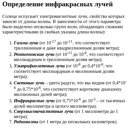
Определение инфракрасных лучей
Солнце испускает электромагнитные лучи, свойства которых
зависят от длины волны. В зависимости от этого параметра
было выделено несколько групп волн, обладающих схожими
характеристиками (в скобках указана длина волны):
-17
-11
Гамма-лучи
(от 10
до 10
, что соответствует
триллионным и даже квадриллионным долям метра);
-11
-8
Рентгеновские лучи
(от 10
до 10
, что соответствует
миллиардным и триллионным долям метра);
-8
-6
Ультрафиолетовые лучи
(от 10
до 0,4*10
, что
соответствует миллиардным и миллионным долям
метра);
-
Световые лучи
–
цвета радуги, что мы видим (от 0,4*10
6
-6
до 0,75*10
, что соответствует короткому диапазону
миллионных долей метра);
-6
-3
Инфракрасные лучи
(от 0,75*10
до 10
– от тысячных
долей миллиметра и целого миллиметра);
Сверхвысокочастотные лучи
(от 1 миллиметра до 1
метра);
Радиоволны
(от 1 метра до нескольких километров).