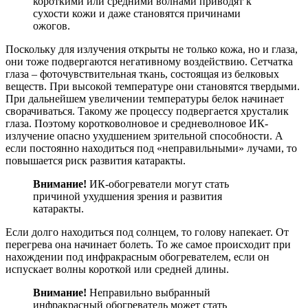
короткими или средними волнами приводят к
сухости кожи и даже становятся причинами
ожогов.
Поскольку для излучения открыты не только кожа, но и глаза,
они тоже подвергаются негативному воздействию. Сетчатка
глаза – фоточувствительная ткань, состоящая из белковых
веществ. При высокой температуре они становятся твердыми.
При дальнейшем увеличении температуры белок начинает
сворачиваться. Такому же процессу подвергается хрусталик
глаза. Поэтому коротковолновое и средневолновое ИК-
излучение опасно ухудшением зрительной способности. А
если постоянно находиться под «неправильными» лучами, то
повышается риск развития катаракты.
Внимание!
ИК-обогреватели могут стать
причиной ухудшения зрения и развития
катаракты.
Если долго находиться под солнцем, то голову напекает. От
перегрева она начинает болеть. То же самое происходит при
нахождении под инфракрасным обогревателем, если он
испускает волны короткой или средней длины.
Внимание!
Неправильно выбранный
инфракрасный обогреватель может стать