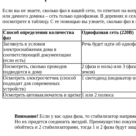
Если вы не знаете, сколько фаз в вашей сети, то ответьте на в
или дачного домика – сеть только однофазная. В деревнях и с
посмотрите в таблицу. С ее помощью вы узнаете, сколько фаз в 
Способ определения количества
Однофазная сеть (220В)
фаз
Заглянуть в условия
Речь будет идти об одноф
электроснабжения дома в
соответствующей документации
(если есть)
Посмотреть, сколько проводов
2 (фаза и ноль) или 3 (фаз
подводится к дому
земля)
Осмотреть электросчетчик (способ
1 светодиод (индикатор и
подходит для современных
устройств)
Осмотреть автовыключатель в щитке
1 или 2 полюса
Внимание!
Если у вас одна фаза, то стабилизатор напряж
Но их придется соединить звездой. Преимущество покупк
обойтись и 2 стабилизаторами, тогда 1 и 2 фазы будут защ