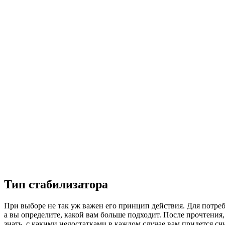
Тип стабилизатора
При выборе не так уж важен его принцип действия. Для потреб
а вы определите, какой вам больше подходит. После прочтения,
знать, с какими недостатками в каждом случае вам придется счи