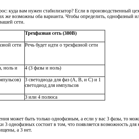
опрос: куда вам нужен стабилизатор? Если в производственный це
елах же возможны оба варианта. Чтобы определить, однофазный 
вашей сети.
Трехфазная сеть (380В)
азной сети
Речь будет идти о трехфазной сети
а, ноль и
4 (3 фазы и ноль)
мпульсов)
3 светодиода для фаз (A, B, и C) и 1
светодиод для импульсов
3 или 4 полюса
ения может быть только однофазным, а если у вас 3 фазы, то мо
и 3 однофазных состоит в том, что появляется возможность дл
ищены, а 3 нет.