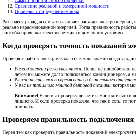
Самый простой способ проверки
Сравнение реальной и замеренной мощности
Проверка с определением вора
Раз в месяц каждая семья оплачивает расходы электроэнергии, 
реально израсходованной энергией. Тогда правильность работы
способы проверки электросчетчика в домашних условиях.
Когда проверять точность показаний э
Проверять работу электрического счетчика можно когда угодно.
Расход энергии резко увеличился
. Но вы не приобретали н
летом вы можете долго пользоваться кондиционером, а з
Рас
ход не снизился во время вашего длительного отсутст
У вас
не так много мощной бытовой техники
, которая м
Внимание!
Если вы проверку делаете самостоятельно в д
лишнего. И если проверка показала, что так и есть, то 
прибора.
Проверяем правильность подключения
Перед тем как проверить правильность показаний электросчет