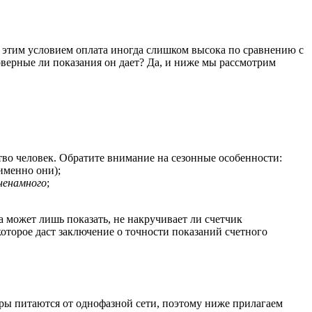
 с этим условием оплата иногда слишком высока по сравнению с
оверные ли показания он дает? Да, и ниже мы рассмотрим
тво человек. Обратите внимание на сезонные особенности:
именно они);
ненамного
;
а может лишь показать, не накручивает ли счетчик
которое даст заключение о точности показаний счетного
иры питаются от однофазной сети, поэтому ниже прилагаем