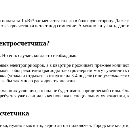
и оплата за 1 кВт*час меняется только в большую сторону. Даже
 электросчетчика встает под сомнение. А можно ли узнать, дост
лектросчетчика?
 Но есть случаи, когда это необходимо:
овых электроприборов, а в квартире проживает прежнее количес
имой – обогревателем (расходы электроэнергии могут увеличить 
вия
(уезжали отдыхать в отпуске на 3-4 недели) или
уменьшился 
огла бы так много расходовать энергии.
омашних условиях, то она не будет иметь юридической силы. Он
потребуется уже официальная поверка в специальном учреждении, 
 счетчика
чика, нужно выяснить, верно ли он подключен. Городские кварт