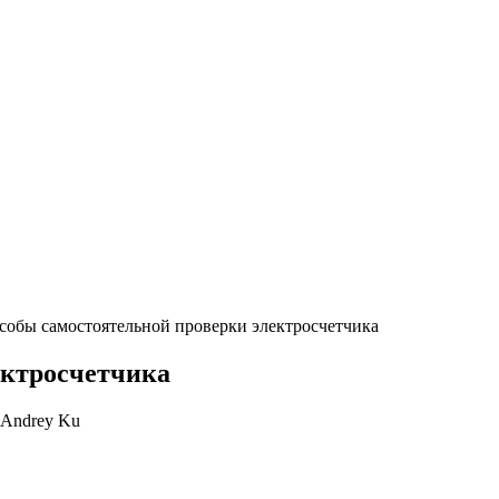
собы самостоятельной проверки электросчетчика
ектросчетчика
Andrey Ku