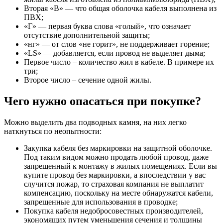
Вторая «В» — что общая оболочка кабеля выполнена из
ПВХ;
«Г» — первая буква слова «голый», что означает
отсутствие дополнительной защиты;
«нг» — от слов «не горит», не поддерживает горение;
«LS» — добавляется, если провод не выделяет дыма;
Первое число – количество жил в кабеле. В примере их
три;
Второе число – сечение одной жилы.
Чего нужно опасаться при покупке?
Можно выделить два подводных камня, на них легко
наткнуться по неопытности:
Закупка кабеля без маркировки на защитной оболочке.
Под таким видом можно продать любой провод, даже
запрещенный к монтажу в жилых помещениях. Если вы
купите провод без маркировки, а впоследствии у вас
случится пожар, то страховая компания не выплатит
компенсацию, поскольку на месте обнаружатся кабели,
запрещенные для использования в проводке;
Покупка кабеля недобросовестных производителей,
экономящих путем уменьшения сечения и толщины