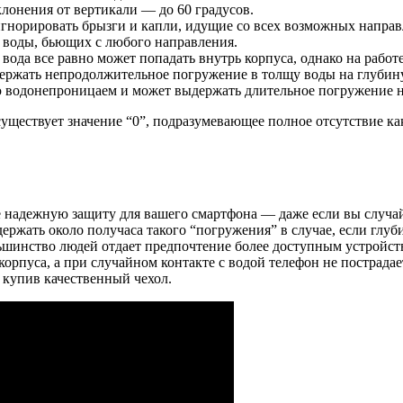
лонения от вертикали — до 60 градусов.
игнорировать брызги и капли, идущие со всех возможных направ
 воды, бьющих с любого направления.
ода все равно может попадать внутрь корпуса, однако на работе
ержать непродолжительное погружение в толщу воды на глубину
ю водонепроницаем и может выдержать длительное погружение н
 существует значение “0”, подразумевающее полное отсутствие к
е надежную защиту для вашего смартфона — даже если вы случайн
ржать около получаса такого “погружения” в случае, если глуби
льшинство людей отдает предпочтение более доступным устройс
орпуса, а при случайном контакте с водой телефон не пострадае
 купив качественный чехол.