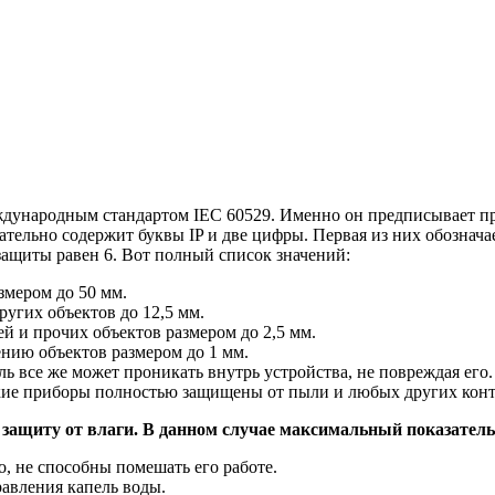
ждународным стандартом IEC 60529. Именно он предписывает п
ельно содержит буквы IP и две цифры. Первая из них обозначае
защиты равен 6. Вот полный список значений:
змером до 50 мм.
угих объектов до 12,5 мм.
 и прочих объектов размером до 2,5 мм.
нию объектов размером до 1 мм.
ь все же может проникать внутрь устройства, не повреждая его.
кие приборы полностью защищены от пыли и любых других конт
 защиту от влаги. В данном случае максимальный показатель
, не способны помешать его работе.
равления капель воды.