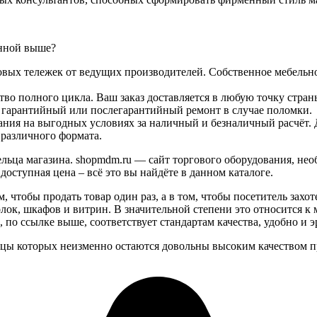
анной выше?
овых тележек от ведущих производителей. Собственное мебельн
ство полного цикла. Ваш заказ доставляется в любую точку стр
т гарантийный или послегарантийный ремонт в случае поломки.
ания на выгодных условиях за наличный и безналичный расчёт.
различного формата.
ельца магазина. shopmdm.ru — сайт торгового оборудования, не
ступная цена – всё это вы найдёте в данном каталоге.
м, чтобы продать товар один раз, а в том, чтобы посетитель зах
лок, шкафов и витрин. В значительной степени это относится к 
по ссылке выше, соответствует стандартам качества, удобно и 
ьцы которых неизменно остаются довольны высоким качеством п