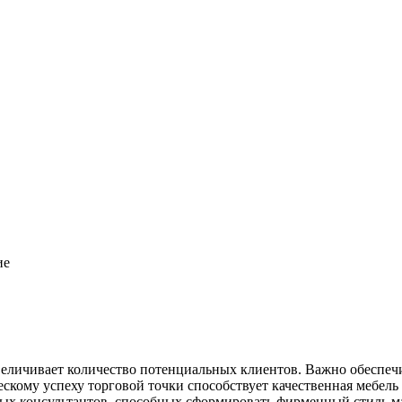
ие
еличивает количество потенциальных клиентов. Важно обеспечи
скому успеху торговой точки способствует качественная мебель
ных консультантов, способных сформировать фирменный стиль м