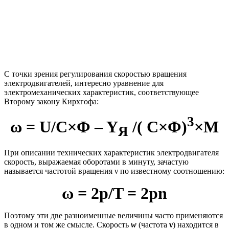
С точки зрения регулирования скоростью вращения
электродвигателей, интересно уравнение для
электромеханических характеристик, соответствующее
Второму закону Кирхгофа:
3
ω = U/C×Φ – Υ
/( C×Φ)
×M
Я
При описании технических характеристик электродвигателя
скорость, выражаемая оборотами в минуту, зачастую
называется частотой вращения ν по известному соотношению:
ω = 2p/T = 2pn
Поэтому эти две разноименные величины часто применяются
в одном и том же смысле. Скорость
w
(частота
ν
) находится в