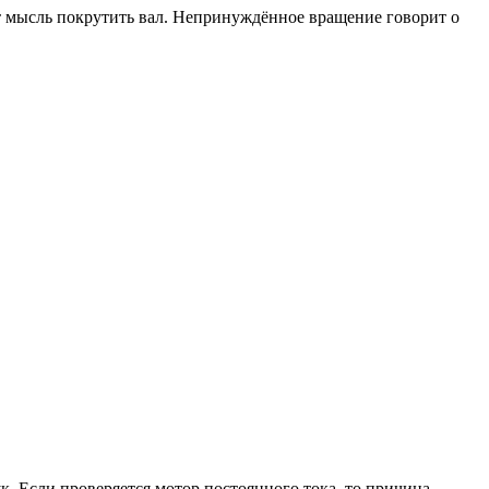
т мысль покрутить вал. Непринуждённое вращение говорит о
. Если проверяется мотор постоянного тока, то причина