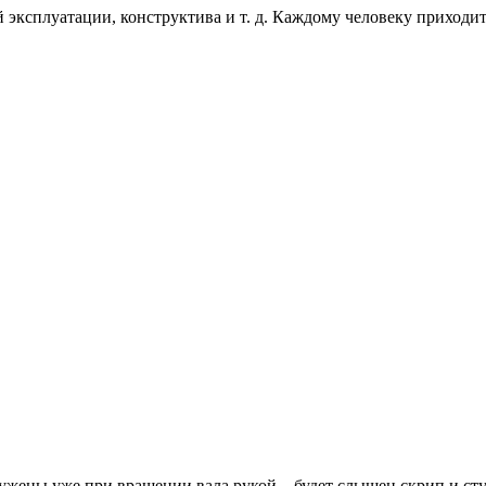
 эксплуатации, конструктива и т. д. Каждому человеку приходи
жены уже при вращении вала рукой – будет слышен скрип и стук