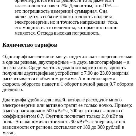
ориентируются на погрешность 10%, даже если
класс точности равен 2%. Дело в том, что 10% —
это погрешность измерений суммарная. Она
включается в себя не только точность подсчета
электроэнергии, но и точность напряжения, тока,
его мощности: это величины, которые постоянно
меняются. Отсюда высокая погрешность.
Количество тарифов
Однотарифные счетчики могут подсчитывать энергию только
в одном режиме, двухтарифные – в двух, многотарифные – в
нескольких. Среди частных домов и квартир популярность
получили двухтарифные устройства: с 7.00 до 23.00 энергия
рассчитывается в обычном режиме. А в ночное время
скорость оборотов падает и 1 оборот ночной равен 0,7 оборота
дневного.
Два тарифа удобны для людей, которые расходуют много
электроэнергии или активно тратят ее только ночью. Пример:
в месяц расходовано 500 кВт*ч, 300 из которых – ночью с
коэффициентом 0,7. Счетчик посчитает только 210 кВт за
ночь. Это экономия в стоимость 90 кВт*час энергии, что в
зависимости от региона составляет от 180 до 360 рублей в
месяц.