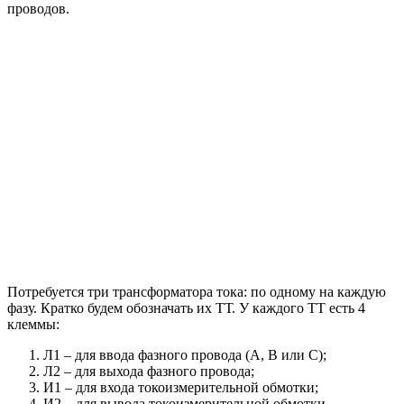
проводов.
Потребуется три трансформатора тока: по одному на каждую
фазу. Кратко будем обозначать их ТТ. У каждого ТТ есть 4
клеммы:
Л1 – для ввода фазного провода (А, В или С);
Л2 – для выхода фазного провода;
И1 – для входа токоизмерительной обмотки;
И2 – для вывода токоизмерительной обмотки.